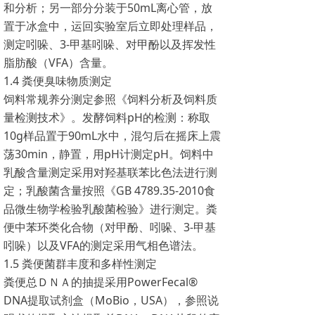
和分析；另一部分分装于50mL离心管，放
置于冰盒中，运回实验室后立即处理样品，
测定吲哚、3-甲基吲哚、对甲酚以及挥发性
脂肪酸（VFA）含量。
1.4 粪便臭味物质测定
饲料常规养分测定参照《饲料分析及饲料质
量检测技术》。发酵饲料pH的检测：称取
10g样品置于90mL水中，混匀后在摇床上震
荡30min，静置，用pH计测定pH。饲料中
乳酸含量测定采用对羟基联苯比色法进行测
定；乳酸菌含量按照《GB 4789.35-2010食
品微生物学检验乳酸菌检验》进行测定。粪
便中苯环类化合物（对甲酚、吲哚、3-甲基
吲哚）以及VFA的测定采用气相色谱法。
1.5 粪便菌群丰度和多样性测定
粪便总ＤＮＡ的抽提采用PowerFecal®
DNA提取试剂盒（MoBio，USA），参照说