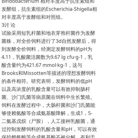
Bifidobacterium 相对丰度高于抗生素组和
发酵组，抗生素组的Escherichia-Shigella相
对丰度高于发酵组和对照组。
3讨 论
试验采用短乳杆菌和地衣芽孢杆菌作为发酵
菌株，对全价饲料进行了3d自然发酵后，得
到发酵全价饲料，经测定发酵饲料的pH为
4.11，乳酸菌活菌数为9.67 lg cfu·g-1，乳
酸含量约为421.67 mmol·kg-1，这与
Brooks和Missotten等描述的理想发酵饲料
的条件相符。研究表明，发酵饲料的低pH
以及高浓度的乳酸含量可以有效抑制肠杆
菌、沙门氏菌等病原菌在饲料中生长繁殖。
饲料在发酵过程中，大肠杆菌和沙门氏菌能
够使赖氨酸等合成氨基酸降解，生成1，5-
二氨基戊烷（尸胺），人工接种乳酸菌，通
过控制发酵饲料的乳酸含量和pH，可以有效
保护赖氨酸等合成氨基酸不被分解，有利于