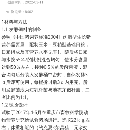
创建时间：
2022-03-11
넶
浏览量：8
462
1材料与方法
1.1 发酵饲料的制备
参照《中国猪饲养标准2004》肉脂型生长猪
营养需要量，配制玉米－豆粕型基础日粮，
日粮组成及其营养水平见表1。随后将日粮
与水按55∶47的比例混合均匀，使水分含量
达到50％左右，接种0.5％的发酵菌液，混
合均匀后分装入发酵桶中密封，自然发酵3
ｄ后即可使用，每桶拆封后3ｄ内用完。所
用发酵菌液为短乳杆菌与地衣芽孢杆菌，二
者比例为1∶1。
1.2 试验设计
试验于2017年4-5月在重庆市畜牧科学院动
物营养研究所试验猪场进行。选取22ｋｇ左
右，体重相近的（约克夏×荣昌猪二元杂交