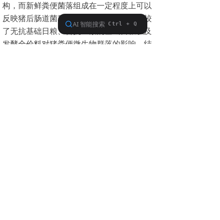
构，而新鲜粪便菌落组成在一定程度上可以
反映猪后肠道菌群组成的特征。本试验比较
了无抗基础日粮、含抗生素的基础日粮以及
发酵全价料对猪粪便微生物群落的影响。结
果表明，与无抗基础日粮相比，含抗生素的
基础日粮在一定程度上提高了粪便菌群的丰
度，对粪便菌群多样性没有显著影响；与这
两组相比，发酵全价饲料显著提高了粪便菌
群的物种丰度，在一定程度上提高了物种多
样性。此外，饲喂无抗基础日粮、含抗生素
基础日粮的猪只粪便物种组成相似，但明显
区别于发酵全价饲料组，其中饲喂发酵全价
饲料的粪便中属Lactobacillus、
Streptococcus、Rikenellaceae、
Megasphaera、Oscillospira、
Mitsuokella、Prevotella的相对丰度低于其
它两组；门Tenericutes，属Clostridium、