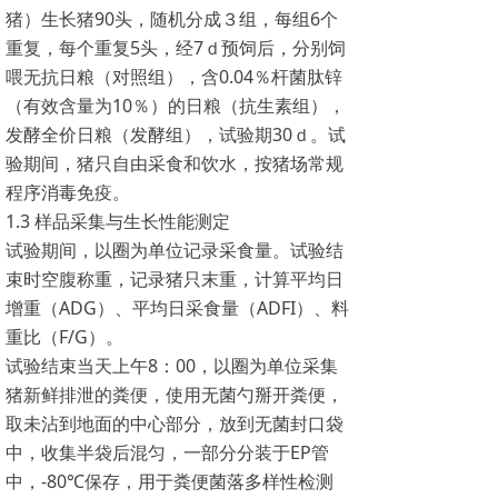
猪）生长猪90头，随机分成３组，每组6个
重复，每个重复5头，经7ｄ预饲后，分别饲
喂无抗日粮（对照组），含0.04％杆菌肽锌
（有效含量为10％）的日粮（抗生素组），
发酵全价日粮（发酵组），试验期30ｄ。试
验期间，猪只自由采食和饮水，按猪场常规
程序消毒免疫。
1.3 样品采集与生长性能测定
试验期间，以圈为单位记录采食量。试验结
束时空腹称重，记录猪只末重，计算平均日
增重（ADG）、平均日采食量（ADFI）、料
重比（F/G）。
试验结束当天上午8：00，以圈为单位采集
猪新鲜排泄的粪便，使用无菌勺掰开粪便，
取未沾到地面的中心部分，放到无菌封口袋
中，收集半袋后混匀，一部分分装于EP管
中，-80℃保存，用于粪便菌落多样性检测