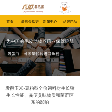
首页
聚焦金玖诺
新闻中心
品牌产品
为中国的毛皮动物养殖业保驾护航
裘蛋白—可等量代替进口鱼粉
发酵玉米-豆粕型全价饲料对生长猪
生长性能、粪便臭味物质和菌群区
系的影响