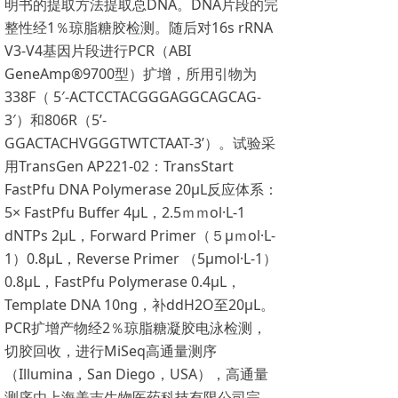
明书的提取方法提取总DNA。DNA片段的完
整性经1％琼脂糖胶检测。随后对16s rRNA
V3-V4基因片段进行PCR（ABI
GeneAmp®9700型）扩增，所用引物为
338F（ 5′-ACTCCTACGGGAGGCAGCAG-
3′）和806R（5’-
GGACTACHVGGGTWTCTAAT-3’）。试验采
用TransGen AP221-02：TransStart
FastPfu DNA Polymerase 20μL反应体系：
5× FastPfu Buffer 4μL，2.5ｍｍol·L-1
dNTPs 2μL，Forward Primer（５μｍol·L-
1）0.8μL，Reverse Primer （5μmol·L-1）
0.8μL，FastPfu Polymerase 0.4μL，
Template DNA 10ng，补ddH2O至20μL。
PCR扩增产物经2％琼脂糖凝胶电泳检测，
切胶回收，进行MiSeq高通量测序
（Illumina，San Diego，USA），高通量
测序由上海美吉生物医药科技有限公司完