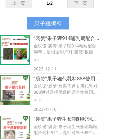
3、提高繁殖性能。
上一页
1
/
2
下一页
繁殖哺乳期使用本品，可促进繁殖
系统上皮组织发育，有利于提高睾
果子狸饲料
丸、卵泡发育质量，提高精子质量
和活力，提高母兽卵泡的成熟度；
出生幼崽被毛浓密，提高成活率。
“裘赞”果子狸914哺乳期配合饲料使用说明
金玖诺“裘赞”果子狸914颗粒配合
4、增强免疫力
饲料，是根据用户对“裘赞”根据养
殖场养殖过程中出现的果子狸发情
长期使用本品，可提高动物的免疫
0
넶
晚、胎产少，产后食仔、小狸成活
力，动物疾病少，死淘率低，节约
2023-12-11
率低等问题专门研制生产的新产
养殖成本
品。
“裘赞”果子狸代乳料888使用说明书
金玖诺“裘赞”牌果子狸专用代乳料
888通过选择优质的适合幼兽消化
吸收的高档原料，能够很好地避免
14
넶
幼龄仔兽消化道疾病的发生。
2023-11-10
“裘赞”果子狸生长期颗粒饲料使用说明
金玖诺“裘赞”果子狸生长全期颗粒
配合饲料911，是针对果子狸生长
速度慢、易拉稀、成活率低等问题