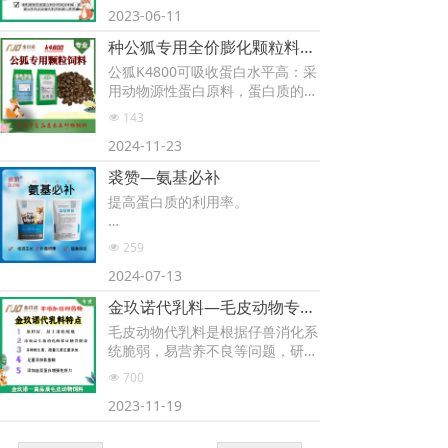
2023-06-11
种公狐专用全价膨化颗粒料K4800
公狐K4800可吸收蛋白水平高：采
用动物源性蛋白原料，蛋白质的转
化率高，利于种公狐精液品质的提
143
넶
升，精液质量高。
2024-11-23
裘赞—氨基必补
提高蛋白质的利用率。
本品为改良品种貂狐貉设计，富含
259
넶
多种必须氨基酸和维生素，可提高
2024-07-13
自配料中蛋白质的消化利用率，节
约饲料成本。
金玖诺代乳料—毛皮动物专用（水貂、蓝狐、貉子）
毛皮动物代乳料是根据仔兽消化系
2、提高皮张质量。
统脆弱，易营养不良等问题，研发
使用本品促进和改善皮张的延展
的一款能够提高仔兽消化吸收率，
性，换毛快，增加绒毛密度和厚
700
넶
保障肠胃健康的一款高蛋白、高消
度，生长期促进生长，提高动物的
2023-11-19
化吸收率的配合饲料。
生长速度，长的大。