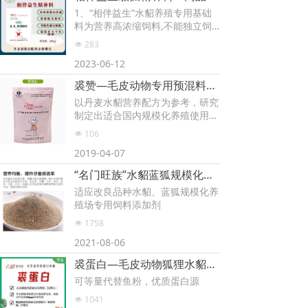
1、“相伴益生”水貂养殖专用基础
料为营养高浓缩饲料,不能独立饲
喂,需要与各种肉食、发酵料搭配
283
넶
混合均匀后饲喂。
2023-06-12
2、“相伴益生”水貂养殖专用基础
料的维生素、微量元素等功能性原
裘赞—毛皮动物专用预混料添加剂（水貂、蓝狐、貉子）
料为倍数添加，与各种肉食组合，
以丹麦水貂营养配方为参考，研究
形成自配全价生鲜料,不需要再添
制定出适合国内规模化养殖使用的
加食盐、各种预混料，配料成本
饲料配方。
低，使用效果好。
106
넶
本品富含多种维生素、微量元素及
3、“相伴益生”水貂养殖专用基础
2019-04-07
氨基酸，配比合理均衡，有效提高
料为膨化料,不需要蒸煮，以免破
饲料转化率，提高日增重。
坏营养成分，换料过渡 3-5天，逐
“名门旺族”水貂蓝狐规模化养殖场专用1%预混合饲料
渐加量，防厌食。
适应改良品种水貂、蓝狐规模化养
4、因原料批次不同,引起的饲料颜
殖场专用饲料添加剂
色变化不影响产品质量,敬请放心
使用。
1758
넶
2021-08-06
裘蛋白—毛皮动物狐狸水貂貉子专用优质蛋白源
可等量代替鱼粉，优质蛋白源
1041
넶