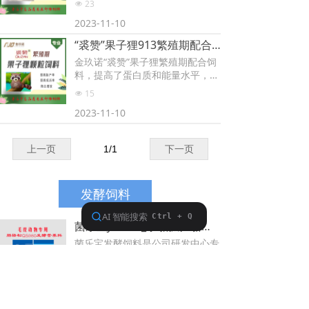
23
넶
研发而成。
2023-11-10
“裘赞”果子狸913繁殖期配合饲料使用说明
金玖诺“裘赞”果子狸繁殖期配合饲
料，提高了蛋白质和能量水平，氨
基酸配比达到完美的平衡，更利于
15
넶
果子狸骨骼、肉质的良好生长。
2023-11-10
上一页
1
/
1
下一页
发酵饲料
菌乐宝JLB380_水貂狐狸貉子专用发酵饲料
菌乐宝发酵饲料是公司研发中心专
家的多年潜心研究开发而成，是国
内目前应用菌种较全面且优化好的
465
넶
发酵饲料产品。本产品使用国家一
2021-08-09
级玉米、膨化豆粕等优质原料作为
载体内容物，极大提升了产品品质